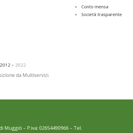
Conto mensa
Società trasparente
Conto Mensa
Società Trasparente
2012
»
2022
izione da Multiservizi.
i Muggiò – P.iva: 02654490966 – Tel.