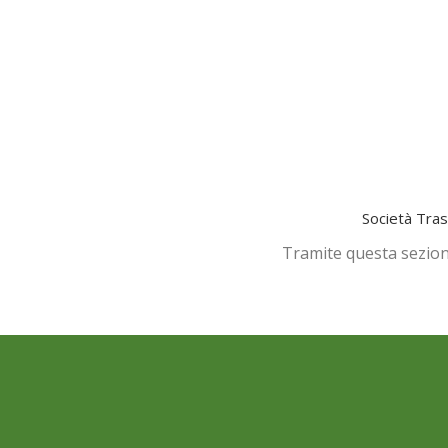
Home
Le Farmacie
Prenota
Servizi
Società Tra
Tramite questa sezione