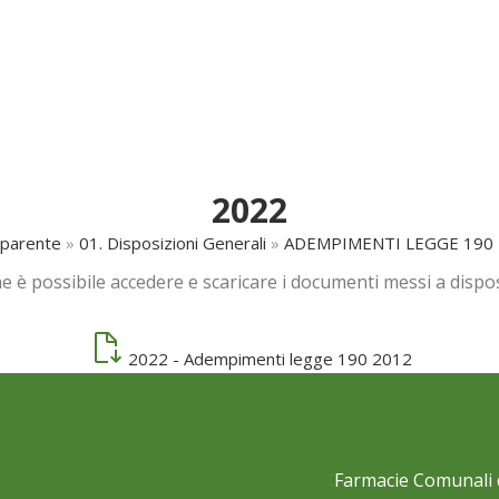
Offerte
Carta Fedeltà
Turni
Notizie
2022
sparente
»
01. Disposizioni Generali
»
ADEMPIMENTI LEGGE 190 
 è possibile accedere e scaricare i documenti messi a dispos
2022 - Adempimenti legge 190 2012
Farmacie Comunali d