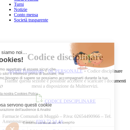
Turni
Notizie
Conto mensa
Società trasparente
Codice disciplinare
Società Trasparente
»
04. PERSONALE
»
Codice disciplinare
Tramite questa sezione è possibile accedere e scaricare i documenti
messi a disposizione da Multiservizi.
CODICE DISCIPLINARE
Farmacie Comunali di Muggiò – P.iva: 02654490966 – Tel.
Amministrazione:
0392 72 54 44