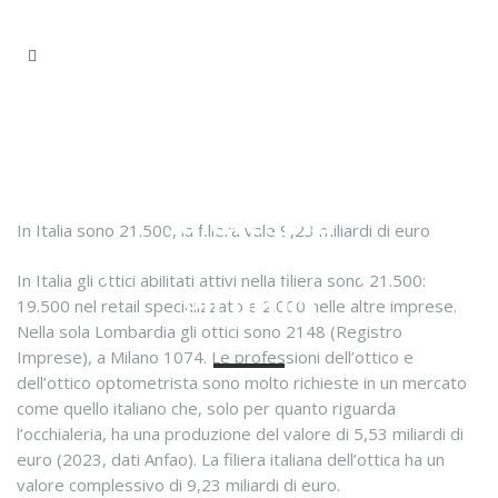
NOTIZIE
Le professioni della
salute: più
In Italia sono 21.500, la filiera vale 9,23 miliardi di euro
specializzazione per
In Italia gli ottici abilitati attivi nella filiera sono 21.500:
gli ottici
19.500 nel retail specializzato e 2.000 nelle altre imprese.
Nella sola Lombardia gli ottici sono 2148 (Registro
Imprese), a Milano 1074. Le professioni dell’ottico e
dell’ottico optometrista sono molto richieste in un mercato
come quello italiano che, solo per quanto riguarda
l’occhialeria, ha una produzione del valore di 5,53 miliardi di
euro (2023, dati Anfao). La filiera italiana dell’ottica ha un
valore complessivo di 9,23 miliardi di euro.