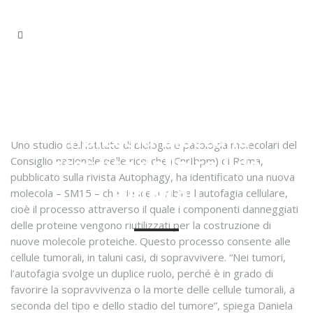
NOTIZIE
Ricerca Cnr: nuova
molecola blocca la
Uno studio dell’Istituto di biologia e patologia molecolari del
crescita delle cellule
Consiglio nazionale delle ricerche (CnrIbpm) di Roma,
pubblicato sulla rivista Autophagy, ha identificato una nuova
tumorali
molecola – SM15 – che riesce a inibire l’autofagia cellulare,
cioè il processo attraverso il quale i componenti danneggiati
delle proteine vengono riutilizzati per la costruzione di
nuove molecole proteiche. Questo processo consente alle
cellule tumorali, in taluni casi, di sopravvivere. “Nei tumori,
l’autofagia svolge un duplice ruolo, perché è in grado di
favorire la sopravvivenza o la morte delle cellule tumorali, a
seconda del tipo e dello stadio del tumore”, spiega Daniela