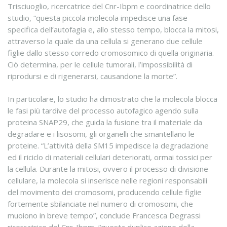
Trisciuoglio, ricercatrice del Cnr-Ibpm e coordinatrice dello
studio, “questa piccola molecola impedisce una fase
specifica dell’autofagia e, allo stesso tempo, blocca la mitosi,
attraverso la quale da una cellula si generano due cellule
figlie dallo stesso corredo cromosomico di quella originaria.
Ciò determina, per le cellule tumorali, l’impossibilità di
riprodursi e di rigenerarsi, causandone la morte”.
In particolare, lo studio ha dimostrato che la molecola blocca
le fasi più tardive del processo autofagico agendo sulla
proteina SNAP29, che guida la fusione tra il materiale da
degradare e i lisosomi, gli organelli che smantellano le
proteine. “L’attività della SM15 impedisce la degradazione
ed il riciclo di materiali cellulari deteriorati, ormai tossici per
la cellula. Durante la mitosi, ovvero il processo di divisione
cellulare, la molecola si inserisce nelle regioni responsabili
del movimento dei cromosomi, producendo cellule figlie
fortemente sbilanciate nel numero di cromosomi, che
muoiono in breve tempo”, conclude Francesca Degrassi